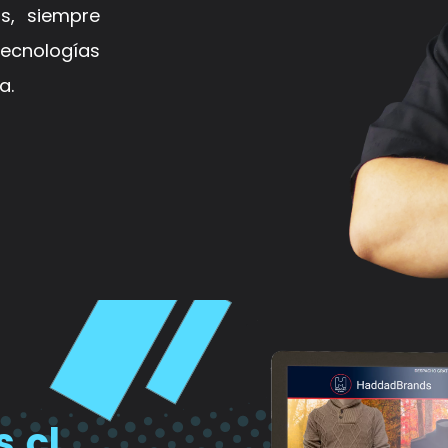
s, siempre
ologías
a.
.cl